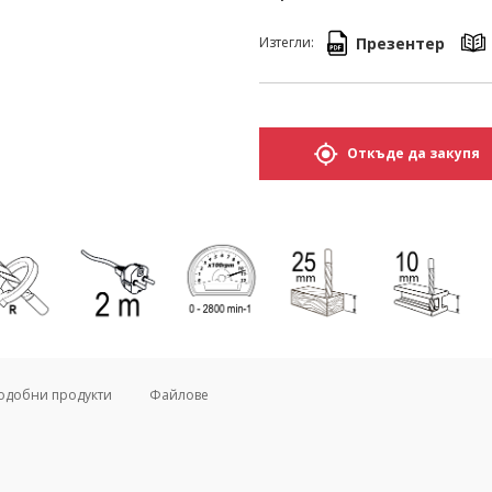
Презентер
Изтегли:
Откъде да закупя
одобни продукти
Файлове