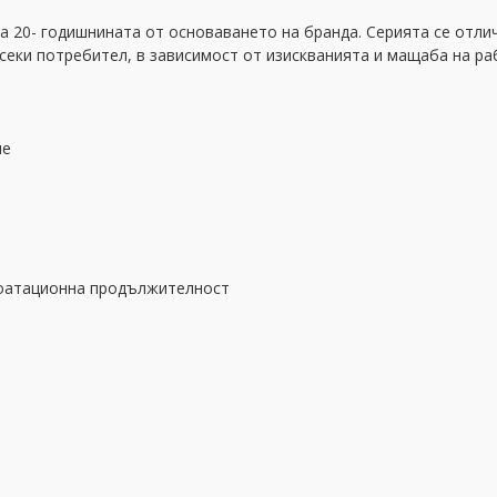
 20- годишнината от основаването на бранда. Серията се отлич
секи потребител, в зависимост от изискванията и мащаба на ра
ие
плоатационна продължителност