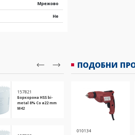
Мрежово
Не
ПОДОБНИ ПР
157821
157824
Боркорона HSS bi-
Боркорона HSS
metal 8% Co ø22 mm
metal 8% Co ø
M42
M42
010134