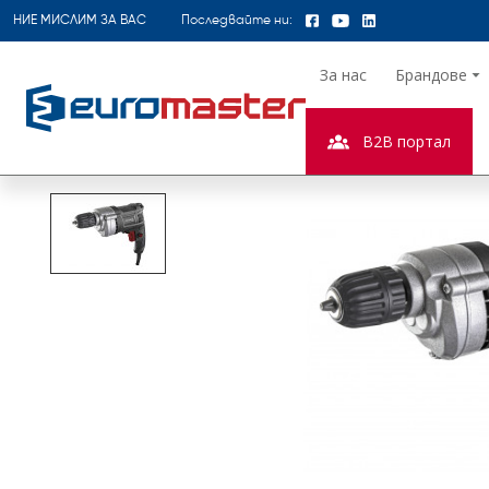
НИЕ МИСЛИМ ЗА ВАС
Последвайте ни:
За нас
Брандове
B2B портал