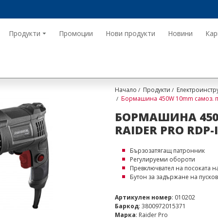
Продукти
Промоции
Нови продукти
Новини
Кар
Начало
Продукти
Електроинстр
Бормашина 450W 10mm самоз. пат
БОРМАШИНА 450
RAIDER PRO RDP-
Бързозатягащ патронник
Регулируеми обороти
Превключвател на посоката н
Бутон за задържане на пуско
Артикулен номер
: 010202
Баркод
: 3800972015371
Марка
: Raider Pro