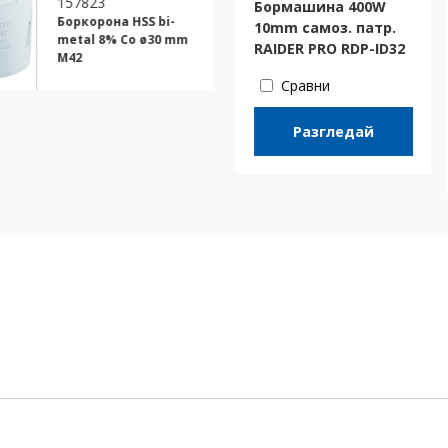
157823
157826
Бормашина 400W
Боркорона HSS bi-
Боркорона HSS
10mm самоз. патр.
metal 8% Co ø30 mm
metal 8%Co ø
RAIDER PRO RDP-ID32
M42
M42
Сравни
Разгледай