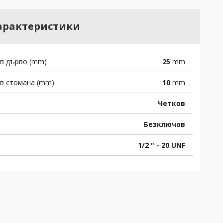
арактеристики
 в дърво (mm)
25
mm
 в стомана (mm)
10
mm
Четков
Безключов
1/2 " - 20 UNF