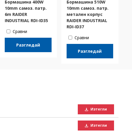
157827
Бормашина 400W
Бормашина 510W
 bi-
Боркорона HSS bi-
10mm самоз. патр.
10mm самоз. патр.
40 mm
metal 8%Co ø43 mm
6m RAIDER
метален корпус
M42
INDUSTRIAL RDI-ID35
RAIDER INDUSTRIAL
RDI-ID37
Сравни
Сравни
Разгледай
Разгледай
Изтегли
Изтегли