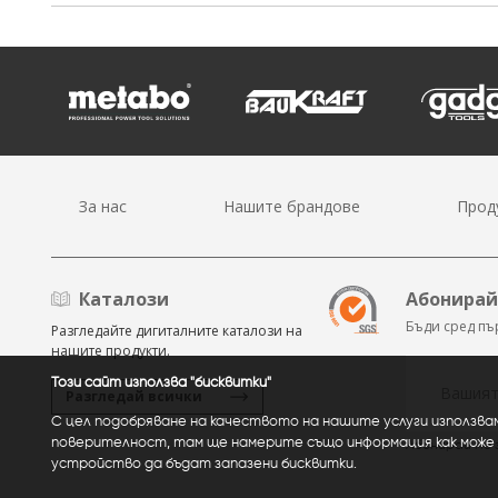
За нас
Нашите брандове
Прод
Каталози
Абонирай 
Бъди сред пъ
Разгледайте дигиталните каталози на
нашите продукти.
Този сайт използва "бисквитки"
Разгледай всички
С цел подобряване на качеството на нашите услуги използвам
поверителност, там ще намерите също информация как може 
Абонирай ме 
устройство да бъдат запазени бисквитки.