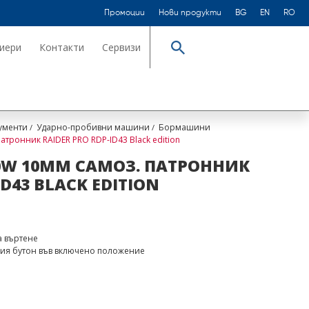
Промоции
Нови продукти
BG
EN
RO
иери
Контакти
Сервизи
Търсене
ументи
Ударно-пробивни машини
Бормашини
ронник RAIDER PRO RDP-ID43 Black edition
W 10MM САМОЗ. ПАТРОННИК
ID43 BLACK EDITION
а въртене
вия бутон във включено положение