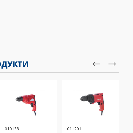
ОДУКТИ
157825
 bi-
Боркорона HSS bi-
32 mm
metal 8% Co ø35 mm
M42
010138
011201