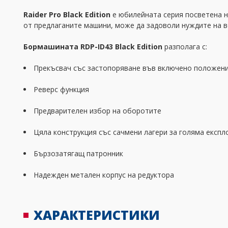
Raider Pro Black Edition
е юбилейната серия посветена на
от предлаганите машини, може да задоволи нуждите на в
Бормашината RDP-ID43 Black Edition
разполага с:
Прекъсвач със застопоряване във включено положен
Реверс функция
Предварителен избор на оборотите
Цяла конструкция със сачмени лагери за голяма екс
Бързозатягащ патронник
Надежден метален корпус на редуктора
ХАРАКТЕРИСТИКИ