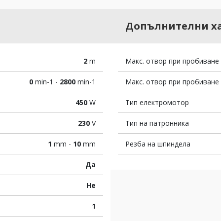
Допълнителни х
2
m
Макс. отвор при пробиване
0
min-1 -
2800
min-1
Макс. отвор при пробиване
450
W
Тип електромотор
230
V
Тип на патронника
1
mm -
10
mm
Резба на шпиндела
Да
Не
1