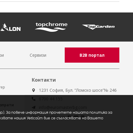
ри
Сервизи
B2B портал
Контакти
тер
1231 София, Бул. “Ломско шосе”№ 246
0700 44 155
зпрати
info@euromasterbg.com
 др.). За повече информация прочетете нашата политика за
Последвайте ни:
олзвате нашия Уебсайт вие се съгласявате на Вашето