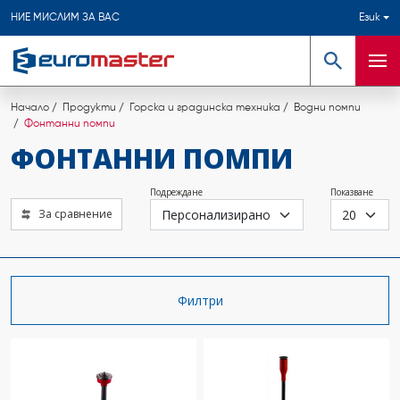
НИЕ МИСЛИМ ЗА ВАС
Език
Търсене
Мен
Начало
Продукти
Горска и градинска техника
Водни помпи
Фонтанни помпи
ФОНТАННИ ПОМПИ
Подреждане
Показване
За сравнение
Филтри