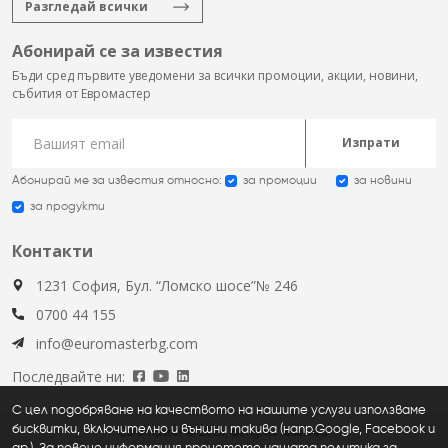
Разгледай всички
Абонирай се за известия
Бъди сред първите уведомени за всички промоции, акции, новини,
събития от Евромастер
Изпрати
Абонирай ме за известия относно:
за промоции
за новини
за продукти
Контакти
1231 София, Бул. “Ломско шосе”№ 246
0700 44 155
info@euromasterbg.com
Последвайте ни:
С цел подобряване на качеството на нашите услуги използваме
бисквитки, включително и външни такива (напр.Google, Facebook и
Euromaster © 2026, all rights reserved