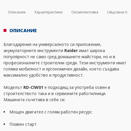
Описание
Характеристики
Окомплектовка
Свързани пр
ОПИСАНИЕ
Благодарение на универсалното си приложение,
акумулаторните инструменти
Raider
имат широка
популярност не само сред домашните майстори, но и в
професионалните строителни среди. Тези инструменти имат
голяма мобилност и ергономичен дизайн, което създава
максимално удобство и продуктивност.
Моделът
RD-CIW01
е подходящ за употреба освен в
строителството така и в сервизните работилници.
Машината съчетава в себе си:
Мощен двигател с голям работен ресурс
Плавен старт