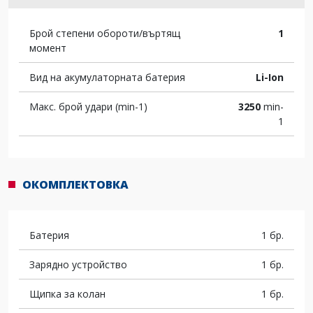
Брой степени обороти/въртящ
1
момент
Вид на акумулаторната батерия
Li-Ion
Макс. брой удари (min-1)
3250
min-
1
ОКОМПЛЕКТОВКА
Батерия
1 бр.
Зарядно устройство
1 бр.
Щипка за колан
1 бр.