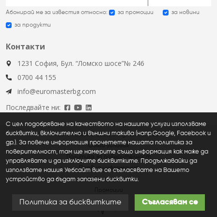
Абонирай ме за известия относно:
за промоции
за новини
за продукти
Контакти
1231 София, Бул. “Ломско шосе”№ 246
0700 44 155
info@euromasterbg.com
Последвайте ни:
С цел подобряване на качеството на нашите услуги използваме
бисквитки, включително и външни такива (напр.Google, Facebook и
Euromaster © 2026, all rights reserved
др.). За повече информация прочетете нашата политика за
Общи условия
поверителност, там ще намерите също информация как може да
Политика за поверителност
управлявате и да изключите бисквитките. Продължавайки да
Правна информация
използвате нашия Уебсайт вие се съгласявате на Вашето
устройство да бъдат запазени бисквитки.
Нови продукти
Промоции
Политика за бисквитките
Съгласявам се