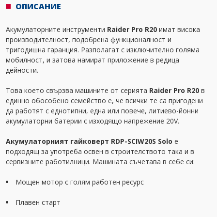
ОПИСАНИЕ
Акумулаторните инструменти
Raider Pro R20
имат висока
производителност, подобрена функционалност и
тригодишна гаранция. Разполагат с изключително голяма
мобилност, и затова намират приложение в редица
дейности.
Това което свързва машините от серията
Raider Pro R20
в
единно обособено семейство е, че всички те са пригодени
да работят с еднотипни, една или повече, литиево-йонни
акумулаторни батерии с изходящо напрежение 20V.
Акумулаторният гайковерт RDP-SCIW20S Solo
е
подходящ за употреба освен в строителството така и в
сервизните работилници. Машината съчетава в себе си:
Мощен мотор с голям работен ресурс
Плавен старт