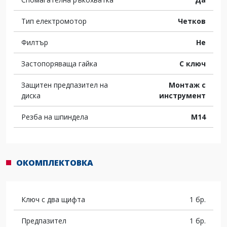
Тип електромотор
Четков
Филтър
Не
Застопоряваща гайка
С ключ
Защитен предпазител на
Монтаж с
диска
инструмент
Резба на шпиндела
M14
ОКОМПЛЕКТОВКА
Ключ с два щифта
1 бр.
Предпазител
1 бр.