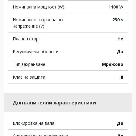
Номинална мощност (W)
1100
W
Номинално захранващо
230
V
напрежение (V)
Плавен старт
Не
Регулируеми обороти
Да
Тип захранване
Мрежово
Клас на защита
II
Допълнителни характеристики
Блокировка на вала
Да
Спомагателна ръкохватка
Да