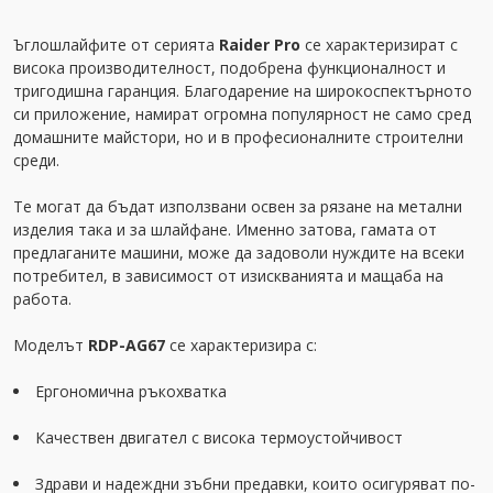
Ъглошлайфите от серията
Raider Pro
се характеризират с
висока производителност, подобрена функционалност и
тригодишна гаранция. Благодарение на широкоспектърното
си приложение, намират огромна популярност не само сред
домашните майстори, но и в професионалните строителни
среди.
Те могат да бъдат използвани освен за рязане на метални
изделия така и за шлайфане. Именно затова, гамата от
предлаганите машини, може да задоволи нуждите на всеки
потребител, в зависимост от изискванията и мащаба на
работа.
Моделът
RDP-AG67
се характеризира с:
Ергономична ръкохватка
Качествен двигател с висока термоустойчивост
Здрави и надеждни зъбни предавки, които осигуряват по-