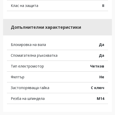
Клас на защита
II
Допълнителни характеристики
Блокировка на вала
Да
Спомагателна ръкохватка
Да
Тип електромотор
Четков
Филтър
Не
Застопоряваща гайка
С ключ
Резба на шпиндела
M14