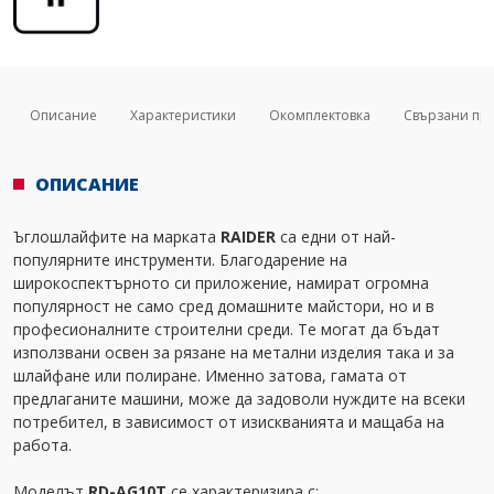
Описание
Характеристики
Окомплектовка
Свързани пр
ОПИСАНИЕ
Ъглошлайфите на марката
RAIDER
са едни от най-
популярните инструменти. Благодарение на
широкоспектърното си приложение, намират огромна
популярност не само сред домашните майстори, но и в
професионалните строителни среди. Те могат да бъдат
използвани освен за рязане на метални изделия така и за
шлайфане или полиране. Именно затова, гамата от
предлаганите машини, може да задоволи нуждите на всеки
потребител, в зависимост от изискванията и мащаба на
работа.
Моделът
RD-AG10T
се характеризира с: