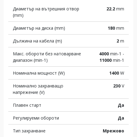
Диаметър на вътрешния отвор
22.2
mm
(mm)
Диаметър на диска (mm)
180
mm
Дължина на кабела (m)
2
m
Макс. обороти без натоварване
4000
min-1 -
диапазон (min-1)
11000
min-1
Номинална мощност (W)
1400
W
Номинално захранващо
230
V
напрежение (V)
Плавен старт
Да
Регулируеми обороти
Да
Тип захранване
Мрежово