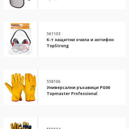
561103
К-т защитни очила и антифон
TopStrong
558106
Универсални ръкавици PG06
Topmaster Professional