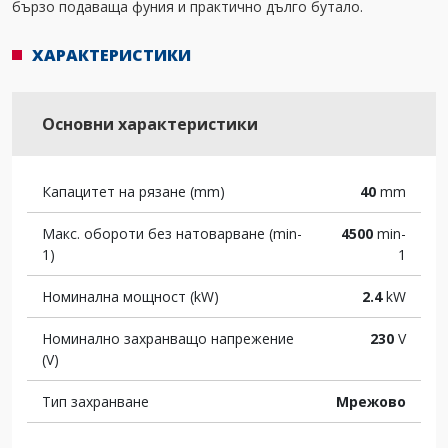
бързо подаваща фуния и практично дълго бутало.
ХАРАКТЕРИСТИКИ
Основни характеристики
Капацитет на рязане (mm)
40
mm
Макс. обороти без натоварване (min-
4500
min-
1)
1
Номинална мощност (kW)
2.4
kW
Номинално захранващо напрежение
230
V
(V)
Тип захранване
Мрежово