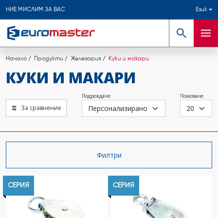
НИЕ МИСЛИМ ЗА ВАС
Език
Търсене
Мен
Начало
Продукти
Железария
Куки и макари
КУКИ И МАКАРИ
Подреждане
Показване
За сравнение
Филтри
СЕРИЯ
СЕРИЯ