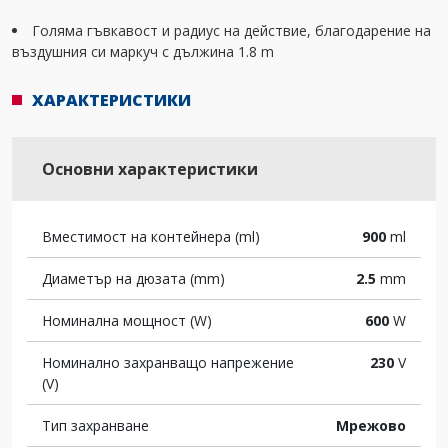
Голяма гъвкавост и радиус на действие, благодарение на
въздушния си маркуч с дължина 1.8 m
ХАРАКТЕРИСТИКИ
Основни характеристики
Вместимост на контейнера (ml)
900
ml
Диаметър на дюзата (mm)
2.5
mm
Номинална мощност (W)
600
W
Номинално захранващо напрежение
230
V
(V)
Тип захранване
Мрежово