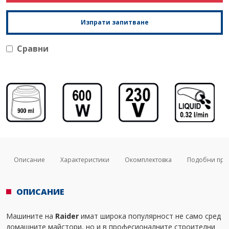
Изпрати запитване
Сравни
Описание
Характеристики
Окомплектовка
Подобни про
ОПИСАНИЕ
Машините на
Raider
имат широка популярност не само сред
домашните майстори, но и в професионалните строителни