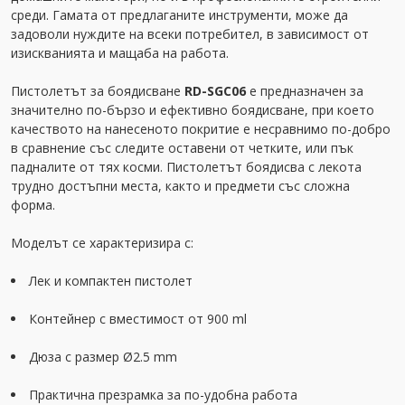
среди. Гамата от предлаганите инструменти, може да
задоволи нуждите на всеки потребител, в зависимост от
изискванията и мащаба на работа.
Пистолетът за боядисване
RD-SGC06
е предназначен за
значително по-бързо и ефективно боядисване, при което
качеството на нанесеното покритие е несравнимо по-добро
в сравнение със следите оставени от четките, или пък
падналите от тях косми. Пистолетът боядисва с лекота
трудно достъпни места, както и предмети със сложна
форма.
Моделът се характеризира с:
Лек и компактен пистолет
Контейнер с вместимост от 900 ml
Дюза с размер Ø2.5 mm
Практична презрамка за по-удобна работа