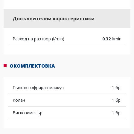
Допълнителни характеристики
Разход на разтвор (l/min)
0.32
l/min
ОКОМПЛЕКТОВКА
Гъвкав гофриран маркуч
1 бр.
Колан
1 бр.
Вискозиметър
1 бр.