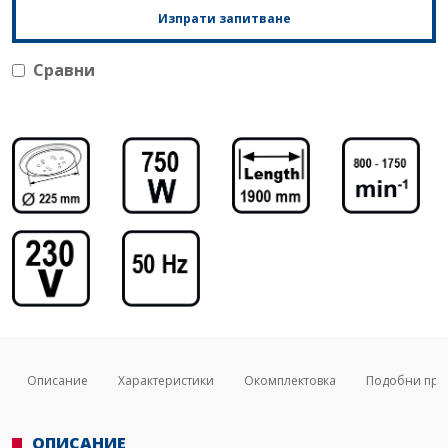
Изпрати запитване
Сравни
Описание
Характеристики
Окомплектовка
Подобни про
ОПИСАНИЕ