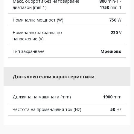
Макс. обороти без натоварване
800
min-1 -
диапазон (min-1)
1750
min-1
Номинална мощност (W)
750
W
Номинално захранващо
230
V
напрежение (V)
Тип захранване
Мрежово
Допълнителни характеристики
Дължина на машината (mm)
1900
mm
Честота на променливия ток (Hz)
50
Hz