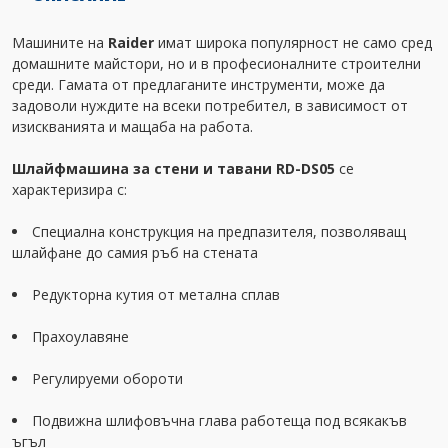
Машините на
Raider
имат широка популярност не само сред
домашните майстори, но и в професионалните строителни
среди. Гамата от предлаганите инструменти, може да
задоволи нуждите на всеки потребител, в зависимост от
изискванията и мащаба на работа.
Шлайфмашина за стени и тавани RD-DS05
се
характеризира с:
Специална конструкция на предпазителя, позволяващ
шлайфане до самия ръб на стената
Редукторна кутия от метална сплав
Прахоулавяне
Регулируеми обороти
Подвижна шлифовъчна глава работеща под всякакъв
ъгъл