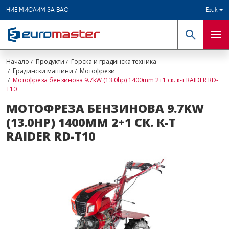
НИЕ МИСЛИМ ЗА ВАС
Език
Търсене
Мен
Начало
Продукти
Горска и градинска техника
Градински машини
Мотофрези
Мотофреза бензинова 9.7kW (13.0hp) 1400mm 2+1 ск. к-т RAIDER RD-
T10
МОТОФРЕЗА БЕНЗИНОВА 9.7KW
(13.0HP) 1400MM 2+1 СК. К-Т
RAIDER RD-T10