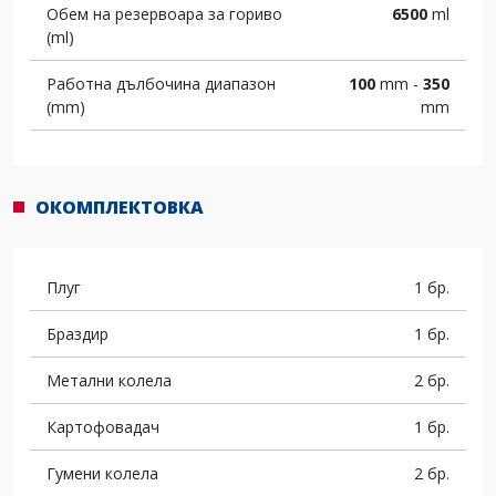
Обем на резервоара за гориво
6500
ml
(ml)
Работна дълбочина диапазон
100
mm -
350
(mm)
mm
ОКОМПЛЕКТОВКА
Плуг
1 бр.
Браздир
1 бр.
Метални колела
2 бр.
Картофовадач
1 бр.
Гумени колела
2 бр.