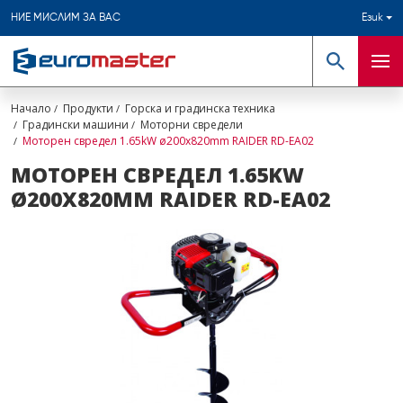
НИЕ МИСЛИМ ЗА ВАС
Език
Търсене
Мен
Начало
Продукти
Горска и градинска техника
Градински машини
Моторни свредели
Моторен свредел 1.65kW ø200х820mm RAIDER RD-EA02
МОТОРЕН СВРЕДЕЛ 1.65KW
Ø200Х820MM RAIDER RD-EA02