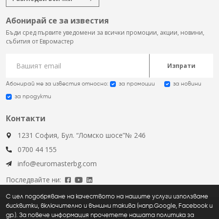
Абонирай се за известия
Бъди сред първите уведомени за всички промоции, акции, новини,
събития от Евромастер
Изпрати
Абонирай ме за известия относно:
за промоции
за новини
за продукти
Контакти
1231 София, Бул. “Ломско шосе”№ 246
0700 44 155
info@euromasterbg.com
Последвайте ни:
С цел подобряване на качеството на нашите услуги използваме
бисквитки, включително и външни такива (напр.Google, Facebook и
Euromaster © 2026, all rights reserved
др.). За повече информация прочетете нашата политика за
Общи условия