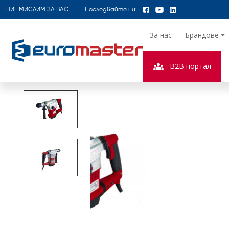
НИЕ МИСЛИМ ЗА ВАС
Последвайте ни:
За нас
Брандове
B2B портал