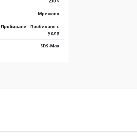
230
V
Мрежово
Пробиване
-
Пробиване с
удар
SDS-Max