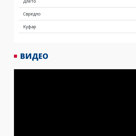
Длето
Свредло
Куфар
ВИДЕО