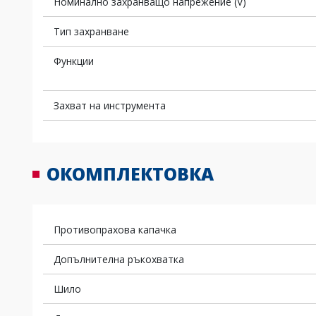
Номинално захранващо напрежение (V)
Тип захранване
Функции
Захват на инструмента
ОКОМПЛЕКТОВКА
Противопрахова капачка
Допълнителна ръкохватка
Шило