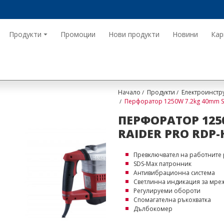
Продукти
Промоции
Нови продукти
Новини
Кар
Начало
Продукти
Електроинстр
Перфоратор 1250W 7.2kg 40mm S
ПЕРФОРАТОР 1250
RAIDER PRO RDP-
Превключвател на работните
SDS-Max патронник
Антивибрационна система
Светлинна индикация за мр
Регулируеми обороти
Спомагателна ръкохватка
Дълбокомер