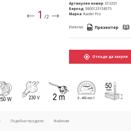
Артикулен номер
: 013201
Баркод
: 3800123158575
2
Марка
: Raider Pro
/2
Презентер
Изтегли:
Откъде да закупя
о
Подобни продукти
Файлове