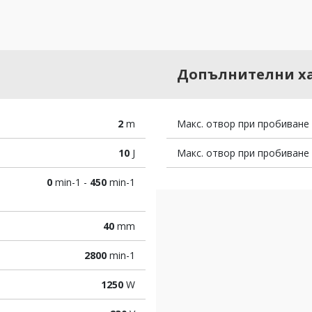
Допълнителни х
2
m
Макс. отвор при пробиване
10
J
Макс. отвор при пробиване
0
min-1 -
450
min-1
40
mm
2800
min-1
1250
W