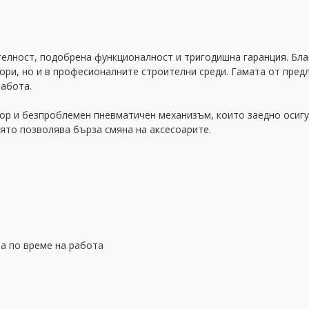
елност, подобрена функционалност и тригодишна гаранция. Бл
ри, но и в професионалните строителни среди. Гамата от пред
работа.
ор и безпроблемен пневматичен механизъм, които заедно осигу
ято позволява бърза смяна на аксесоарите.
а по време на работа