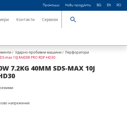
Промоции
Нови продукти
BG
EN
RO
иери
Контакти
Сервизи
Търсене
ументи
Ударно-пробивни машини
Перфоратори
DS-max 10J RAIDER PRO RDP-HD30
W 7.2KG 40MM SDS-MAX 10J
HD30
 режими
ежово напрежение