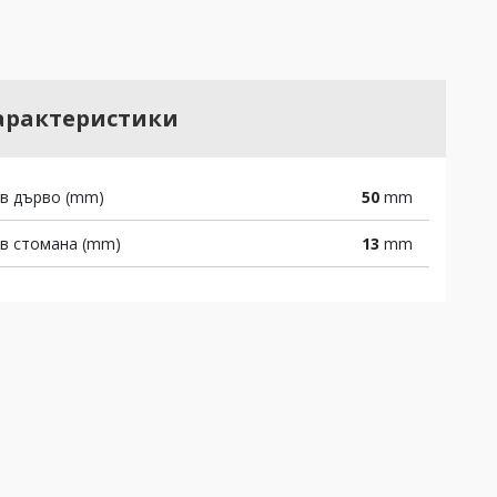
арактеристики
 в дърво (mm)
50
mm
 в стомана (mm)
13
mm