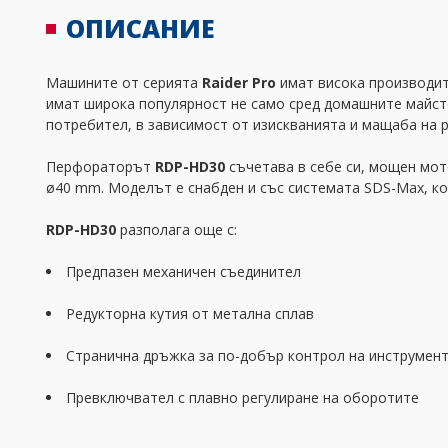
ОПИСАНИЕ
Машините от серията
Raider Pro
имат висока производит
имат широка популярност не само сред домашните майсто
потребител, в зависимост от изискванията и мащаба на 
Перфораторът
RDP-HD30
съчетава в себе си, мощен мот
ø40 mm. Моделът е снабден и със системата SDS-Max, ко
RDP-HD30
разполага още с:
Предпазен механичен съединител
Редукторна кутия от метална сплав
Странична дръжка за по-добър контрол на инструмент
Превключвател с плавно регулиране на оборотите