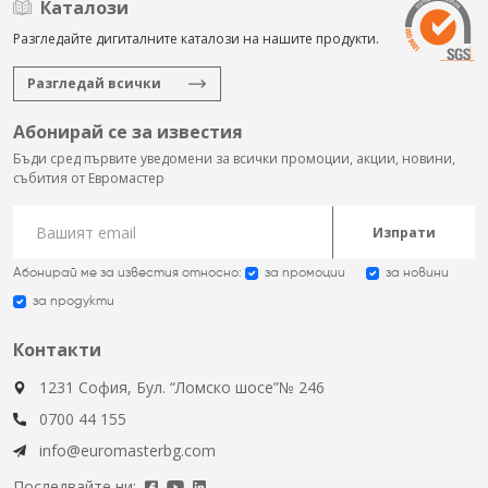
Каталози
Разгледайте дигиталните каталози на нашите продукти.
Разгледай всички
Абонирай се за известия
Бъди сред първите уведомени за всички промоции, акции, новини,
събития от Евромастер
Изпрати
Абонирай ме за известия относно:
за промоции
за новини
за продукти
Контакти
1231 София, Бул. “Ломско шосе”№ 246
0700 44 155
info@euromasterbg.com
Последвайте ни: