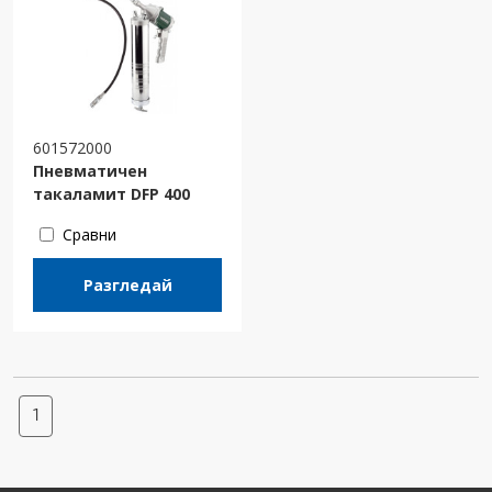
601572000
Пневматичен
такаламит DFP 400
Сравни
Разгледай
1