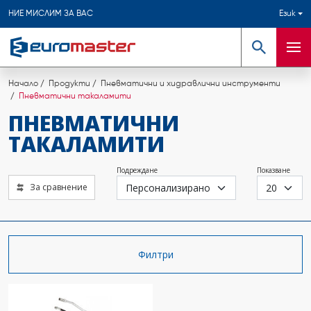
НИЕ МИСЛИМ ЗА ВАС
Език
Търсене
Мен
Начало
Продукти
Пневматични и хидравлични инструменти
Пневматични такаламити
ПНЕВМАТИЧНИ
ТАКАЛАМИТИ
Подреждане
Показване
За сравнение
Филтри