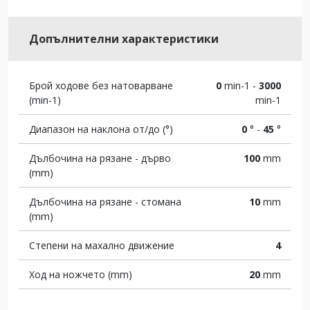
Допълнителни характеристики
Брой ходове без натоварване
0
min-1 -
3000
(min-1)
min-1
Диапазон на наклона от/до (°)
0
° -
45
°
Дълбочина на рязане - дърво
100
mm
(mm)
Дълбочина на рязане - стомана
10
mm
(mm)
Степени на махално движение
4
Ход на ножчето (mm)
20
mm