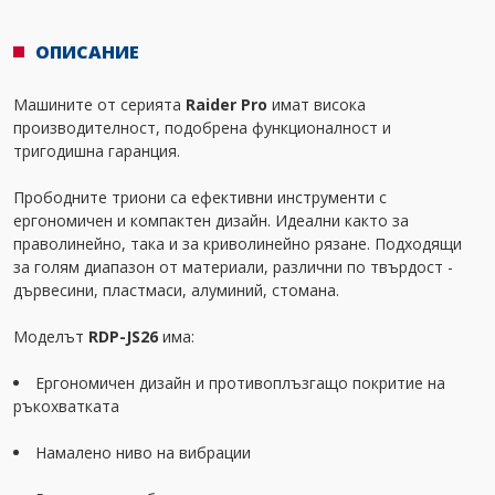
ОПИСАНИЕ
Машините от серията
Raider Pro
имат висока
производителност, подобрена функционалност и
тригодишна гаранция.
Прободните триони са ефективни инструменти с
ергономичен и компактен дизайн. Идеални както за
праволинейно, така и за криволинейно рязане. Подходящи
за голям диапазон от материали, различни по твърдост -
дървесини, пластмаси, алуминий, стомана.
Моделът
RDP-JS26
има:
Ергономичен дизайн и противоплъзгащо покритие на
ръкохватката
Намалено ниво на вибрации