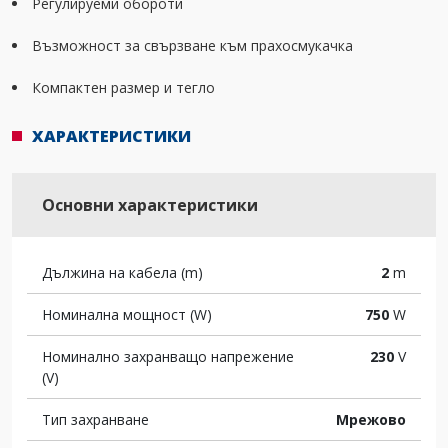
Регулируеми обороти
Възможност за свързване към прахосмукачка
Компактен размер и тегло
ХАРАКТЕРИСТИКИ
Основни характеристики
Дължина на кабела (m)
2
m
Номинална мощност (W)
750
W
Номинално захранващо напрежение
230
V
(V)
Тип захранване
Мрежово