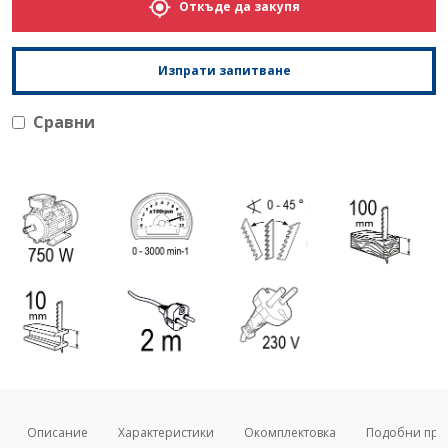
Откъде да закупя
Изпрати запитване
Сравни
Описание
Характеристики
Окомплектовка
Подобни про