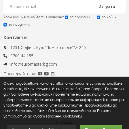
Изпрати
Абонирай ме за известия относно:
за промоции
за новини
за продукти
Контакти
1231 София, Бул. “Ломско шосе”№ 246
0700 44 155
info@euromasterbg.com
Последвайте ни:
С цел подобряване на качеството на нашите услуги използваме
бисквитки, включително и външни такива (напр.Google, Facebook и
Euromaster © 2026, all rights reserved
др.). За повече информация прочетете нашата политика за
Общи условия
поверителност, там ще намерите също информация как може да
Политика за поверителност
управлявате и да изключите бисквитките. Продължавайки да
Правна информация
използвате нашия Уебсайт вие се съгласявате на Вашето
устройство да бъдат запазени бисквитки.
Нови продукти
Промоции