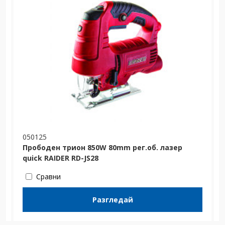
050125
Прободен трион 850W 80mm рег.об. лазeр
quick RAIDER RD-JS28
Сравни
Разгледай