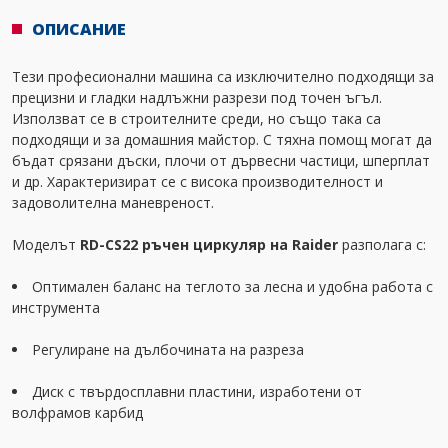
ОПИСАНИЕ
Тези професионални машина са изключително подходящи за
прецизни и гладки надлъжни разрези под точен ъгъл.
Използват се в строителните среди, но също така са
подходящи и за домашния майстор. С тяхна помощ могат да
бъдат срязани дъски, плочи от дървесни частици, шперплат
и др. Характеризират се с висока производителност и
задоволителна маневреност.
Моделът
RD-CS22 ръчен циркуляр на Raider
разполага с:
Оптимален баланс на теглото за лесна и удобна работа с
инструмента
Регулиране на дълбочината на разреза
Диск с твърдосплавни пластини, изработени от
волфрамов карбид