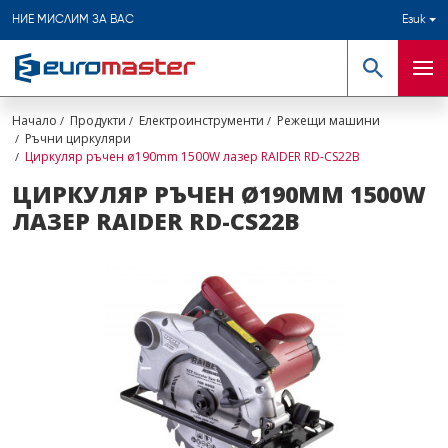
НИЕ МИСЛИМ ЗА ВАС
Език
Търсене
Мен
Начало
Продукти
Електроинструменти
Режещи машини
Ръчни циркуляри
Циркуляр ръчен ø190mm 1500W лазер RAIDER RD-CS22B
ЦИРКУЛЯР РЪЧЕН Ø190MM 1500W
ЛАЗЕР RAIDER RD-CS22B