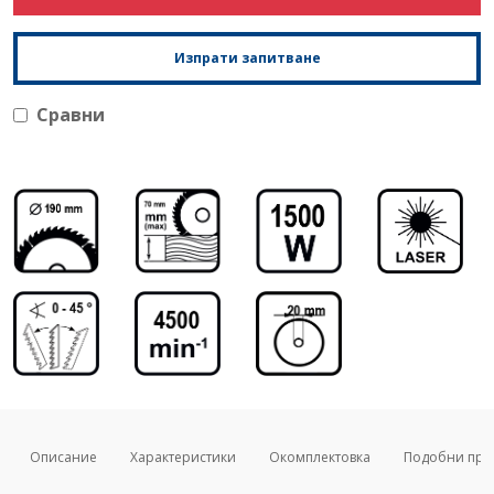
Изпрати запитване
Сравни
Описание
Характеристики
Окомплектовка
Подобни про