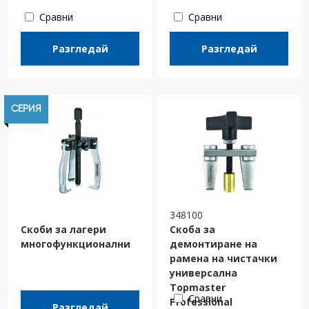
Сравни
Сравни
Разгледай
Разгледай
СЕРИЯ
348100
Скоби за лагери
Скоба за
многофункционални
демонтиране на
рамена на чистачки
универсална
Topmaster
Сравни
Professional
Разгледай