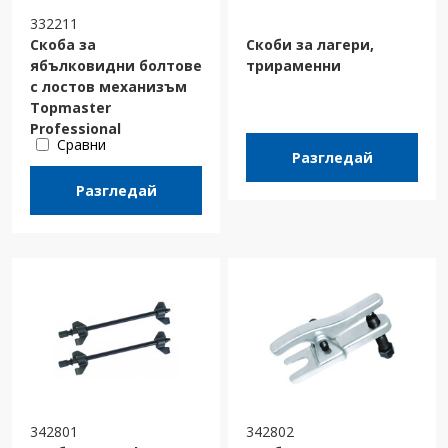
332211
Скоба за
Скоби за лагери,
ябълковидни болтове
трираменни
с лостов механизъм
Topmaster
Professional
Сравни
Разгледай
Разгледай
342801
342802