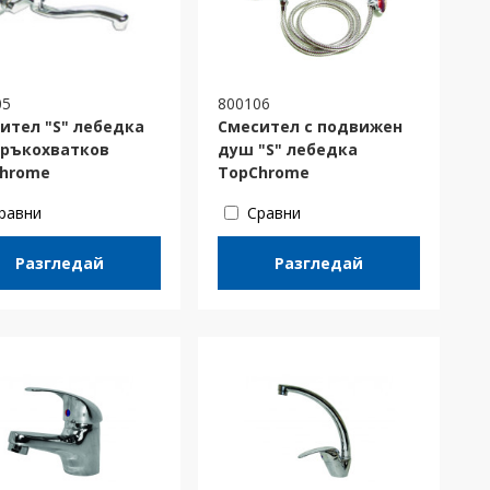
05
800106
ител "S" лебедка
Смесител с подвижен
ръкохватков
душ "S" лебедка
hrome
TopChrome
равни
Сравни
Разгледай
Разгледай