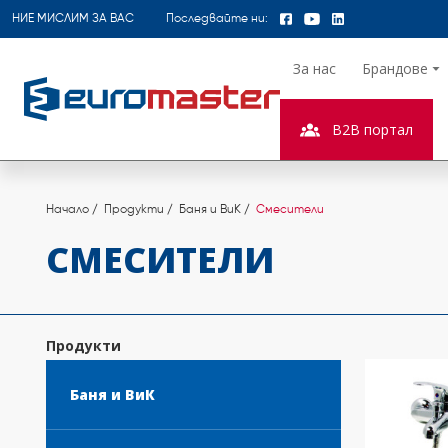
НИЕ МИСЛИМ ЗА ВАС
Последвайте ни:
За нас
Брандове
B2B портал
Начало
Продукти
Баня и ВиК
Смесители
СМЕСИТЕЛИ
Продукти
Баня и ВиК