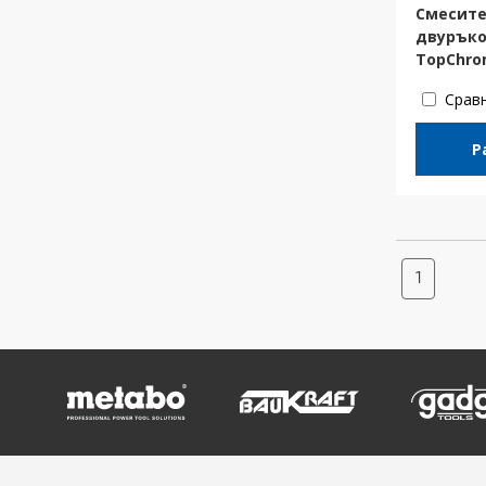
Смесите
двуръко
TopChr
Срав
Р
1