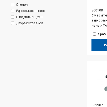
Стенен
800108
Eдноръкоxватков
Смесите
С подвижен душ
еднорък
Двуръкоxватков
чучур T
Срав
Р
809902