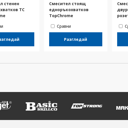
л стенен
Смесител стоящ
Смес
хватков ТС
едноръкохватков
двур
ome
TopChrome
розе
ни
Сравни
С
азгледай
Разгледай