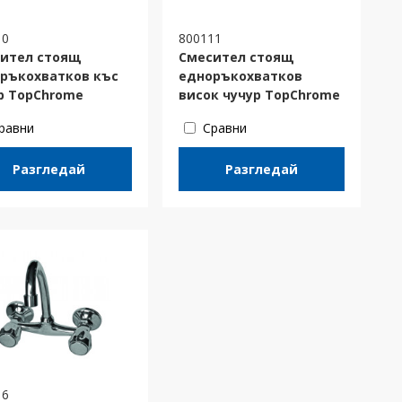
10
800111
ител стоящ
Смесител стоящ
ръкохватков къс
едноръкохватков
р TopChrome
висок чучур TopChrome
равни
Сравни
Разгледай
Разгледай
16