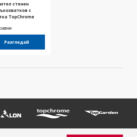
ител стенен
ъкохватков с
тка TopChrome
равни
Разгледай