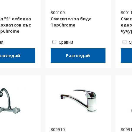
800109
8001
л "S" лебедка
Смесител за биде
Смес
охватков къс
TopChrome
едно
opChrome
чучу
ни
Сравни
С
азгледай
Разгледай
809910
8099