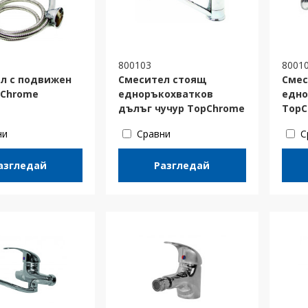
800103
8001
л с подвижен
Смесител стоящ
Смес
Chrome
едноръкохватков
едно
дълъг чучур TopChrome
TopC
ни
Сравни
С
азгледай
Разгледай