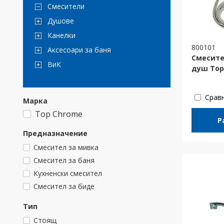
Смесители
Душове
Канелки
800101
Аксесоари за баня
Смесите
ВиК
душ Top
Срав
Марка
Top Chrome
Р
Предназначение
Смесител за мивка
Смесител за баня
Куxненски смесител
Смесител за биде
Тип
Стоящ