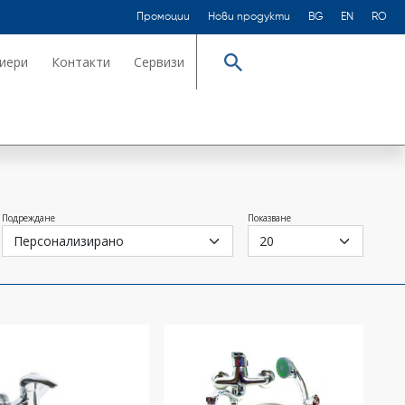
Промоции
Нови продукти
BG
EN
RO
иери
Контакти
Сервизи
Търсене
Подреждане
Показване