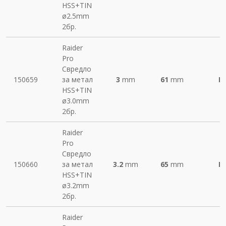
HSS+TIN
ø2.5mm
2бр.
Raider
Pro
Свредло
150659
за метал
3
mm
61
mm
М
HSS+TIN
ø3.0mm
2бр.
Raider
Pro
Свредло
150660
за метал
3.2
mm
65
mm
М
HSS+TIN
ø3.2mm
2бр.
Raider