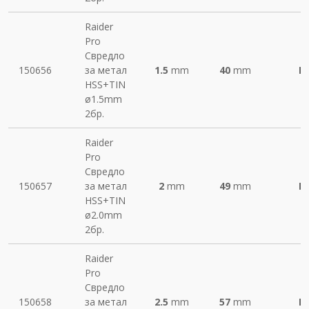
Raider
Pro
Свредло
150656
за метал
1.5
mm
40
mm
М
HSS+TIN
ø1.5mm
2бр.
Raider
Pro
Свредло
150657
за метал
2
mm
49
mm
М
HSS+TIN
ø2.0mm
2бр.
Raider
Pro
Свредло
150658
за метал
2.5
mm
57
mm
М