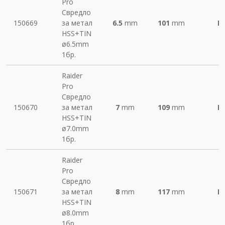
Pro
Свредло
150669
за метал
6.5
mm
101
mm
М
HSS+TIN
ø6.5mm
1бр.
Raider
Pro
Свредло
150670
за метал
7
mm
109
mm
М
HSS+TIN
ø7.0mm
1бр.
Raider
Pro
Свредло
150671
за метал
8
mm
117
mm
М
HSS+TIN
ø8.0mm
1бр.