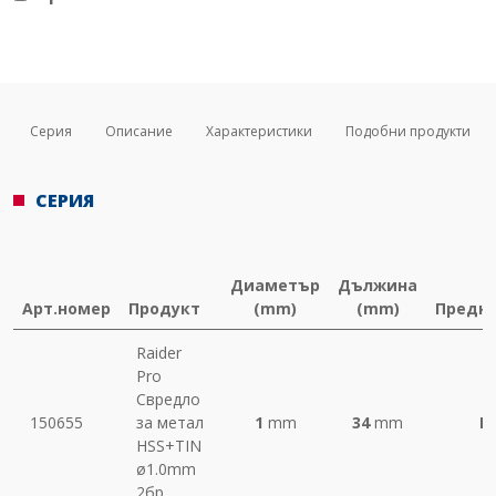
Серия
Описание
Характеристики
Подобни продукти
СЕРИЯ
Диаметър
Дължина
Арт.номер
Продукт
(mm)
(mm)
Предн
Raider
Pro
Свредло
150655
за метал
1
mm
34
mm
М
HSS+TIN
ø1.0mm
2бр.