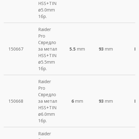
HSS+TIN
ø5.0mm
1бр.
Raider
Pro
Свредло
150667
за метал
5.5
mm
93
mm
М
HSS+TIN
ø5.5mm
1бр.
Raider
Pro
Свредло
150668
за метал
6
mm
93
mm
М
HSS+TIN
ø6.0mm
1бр.
Raider