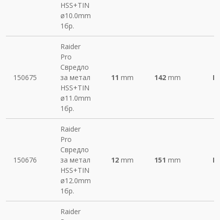
HSS+TIN
ø10.0mm
1бр.
Raider
Pro
Свредло
150675
за метал
11
mm
142
mm
М
HSS+TIN
ø11.0mm
1бр.
Raider
Pro
Свредло
150676
за метал
12
mm
151
mm
М
HSS+TIN
ø12.0mm
1бр.
Raider