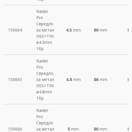
Raider
Pro
Свредло
150664
за метал
4.5
mm
80
mm
М
HSS+TIN
ø4.5mm
1бр.
Raider
Pro
Свредло
150665
за метал
4.8
mm
86
mm
М
HSS+TIN
ø4.8mm
1бр.
Raider
Pro
Свредло
150666
за метал
5
mm
86
mm
М