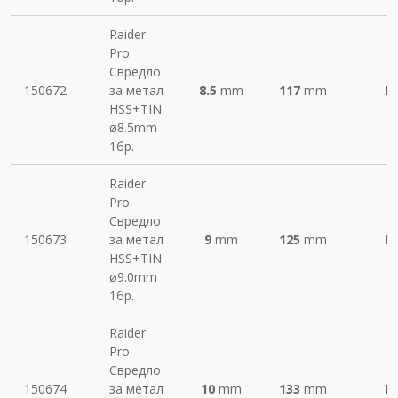
Raider
Pro
Свредло
150672
за метал
8.5
mm
117
mm
М
HSS+TIN
ø8.5mm
1бр.
Raider
Pro
Свредло
150673
за метал
9
mm
125
mm
М
HSS+TIN
ø9.0mm
1бр.
Raider
Pro
Свредло
150674
за метал
10
mm
133
mm
М