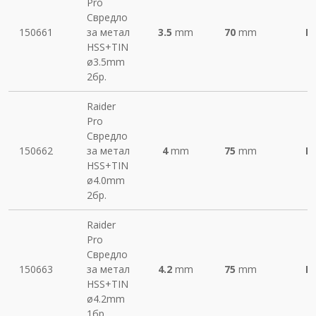
Pro
Свредло
150661
за метал
3.5
mm
70
mm
М
HSS+TIN
ø3.5mm
2бр.
Raider
Pro
Свредло
150662
за метал
4
mm
75
mm
М
HSS+TIN
ø4.0mm
2бр.
Raider
Pro
Свредло
150663
за метал
4.2
mm
75
mm
М
HSS+TIN
ø4.2mm
1бр.