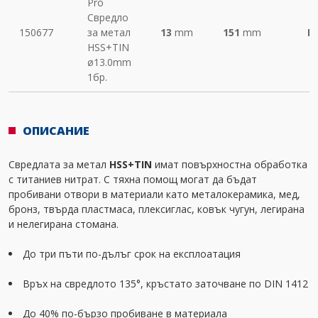
Pro
Свредло
150677
за метал
13
mm
151
mm
М
HSS+TIN
ø13.0mm
1бр.
ОПИСАНИЕ
Свредлата за метал
HSS+TIN
имат повърхностна обработка
с титаниев нитрат. С тяхна помощ могат да бъдат
пробивани отвори в материали като металокерамика, мед,
бронз, твърда пластмаса, плексиглас, ковък чугун, легирана
и нелегирана стомана.
До три пъти по-дълъг срок на експлоатация
Връх на свредлото 135°, кръстато заточване по DIN 1412
До 40% по-бързо пробиване в материала