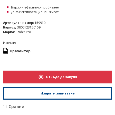
Бързо и ефективно пробиване
Дълъг експлоатационен живот
Артикулен номер
: 159910
Баркод
: 3800123150159
Марка
: Raider Pro
Изтегли:
Презентер
Откъде да закупя
Изпрати запитване
Сравни