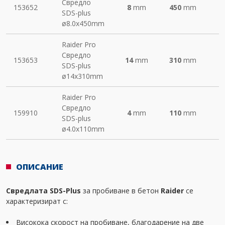
Свредло
153652
8
mm
450
mm
SDS-plus
ø8.0х450mm
Raider Pro
Свредло
153653
14
mm
310
mm
SDS-plus
ø14х310mm
Raider Pro
Свредло
159910
4
mm
110
mm
SDS-plus
ø4.0х110mm
ОПИСАНИЕ
Свредлата SDS-Plus
за пробиване в бетон
Raider
се
характеризират с:
Високока скорост на пробиване, благодарение на две