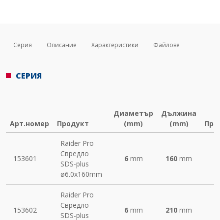
Серия
Описание
Характеристики
Файлове
СЕРИЯ
Диаметър
Дължина
Арт.номер
Продукт
(mm)
(mm)
Пре
Raider Pro
Свредло
153601
6
mm
160
mm
SDS-plus
ø6.0х160mm
Raider Pro
Свредло
153602
6
mm
210
mm
SDS-plus