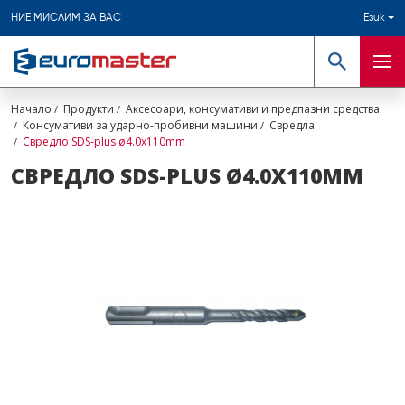
НИЕ МИСЛИМ ЗА ВАС
Език
Търсене
Мен
Начало
Продукти
Аксесоари, консумативи и предпазни средства
Консумативи за ударно-пробивни машини
Свредла
Свредло SDS-plus ø4.0х110mm
СВРЕДЛО SDS-PLUS Ø4.0Х110MM