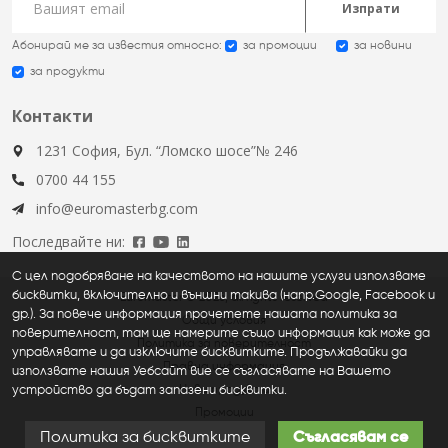
Изпрати
Абонирай ме за известия относно:
за промоции
за новини
за продукти
Контакти
1231 София, Бул. “Ломско шосе”№ 246
0700 44 155
info@euromasterbg.com
Последвайте ни:
С цел подобряване на качеството на нашите услуги използваме
бисквитки, включително и външни такива (напр.Google, Facebook и
Euromaster © 2026, all rights reserved
др.). За повече информация прочетете нашата политика за
Общи условия
поверителност, там ще намерите също информация как може да
Политика за поверителност
управлявате и да изключите бисквитките. Продължавайки да
Правна информация
използвате нашия Уебсайт вие се съгласявате на Вашето
устройство да бъдат запазени бисквитки.
Нови продукти
Промоции
Политика за бисквитките
Съгласявам се