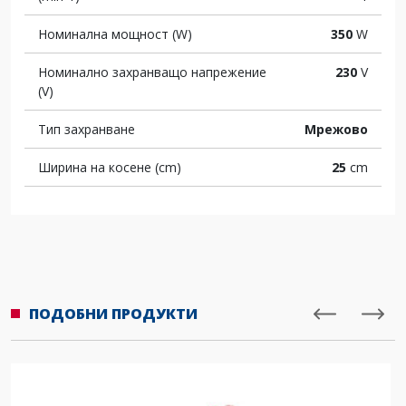
Номинална мощност (W)
350
W
Номинално захранващо напрежение
230
V
(V)
Тип захранване
Мрежово
Ширина на косене (cm)
25
cm
ПОДОБНИ ПРОДУКТИ