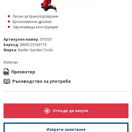
Лесен за транспортиране
Ергономични дръжки
Удължаваща конструкция
Артикулен номер
: 075507
Баркод
: 3800123163173
Марка
: Raider Garden Tools
Изтегли:
Презентер
Ръководство за употреба
Откъде да закупя
Изпрати запитване