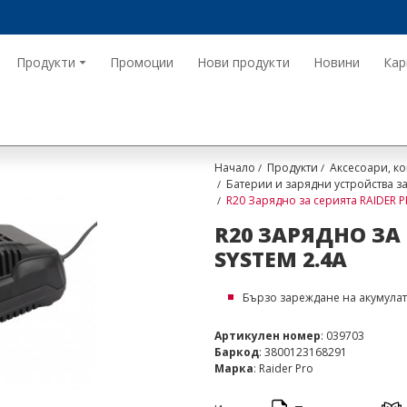
Продукти
Промоции
Нови продукти
Новини
Кар
Начало
Продукти
Аксесоари, ко
Батерии и зарядни устройства 
R20 Зарядно за серията RAIDER P
R20 ЗАРЯДНО ЗА 
SYSTEM 2.4A
Бързо зареждане на акумулат
Артикулен номер
: 039703
Баркод
: 3800123168291
Марка
: Raider Pro