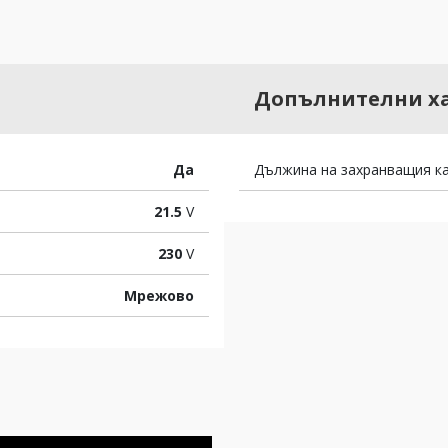
Допълнителни х
Да
Дължина на захранващия ка
21.5
V
230
V
Мрежово