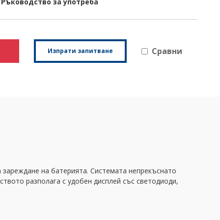
Ръководство за употреба
Сравни
Изпрати запитване
за зареждане на батерията. Системата непрекъснато
ството разполага с удобен дисплей със светодиоди,