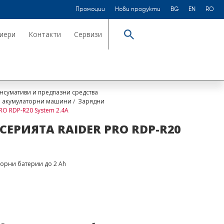
Промоции
Нови продукти
BG
EN
RO
иери
Контакти
Сервизи
Търсене
нсумативи и предпазни средства
за акумулаторни машини
Зарядни
RO RDP-R20 System 2.4A
СЕРИЯТА RAIDER PRO RDP-R20
орни батерии до 2 Ah