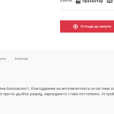
Презентер
Изтегли:
Откъде да закупя
укти
Файлове
ална безопасност, благодарение на интелигентната си система 
о при по-дълбок разряд, зареждането става постепенно. Устрой