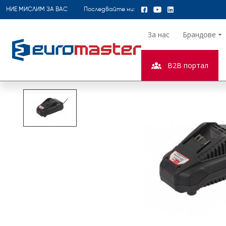
НИЕ МИСЛИМ ЗА ВАС
Последвайте ни:
За нас
Брандове
B2B портал