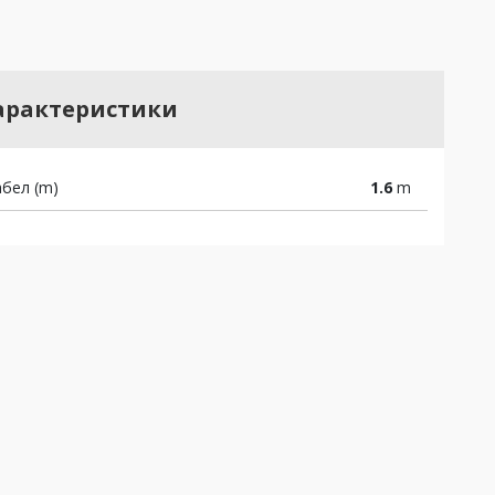
арактеристики
бел (m)
1.6
m