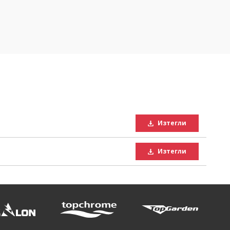
Изтегли
Изтегли