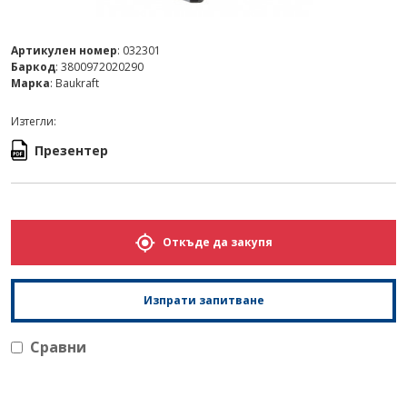
Артикулен номер
: 032301
Баркод
: 3800972020290
Марка
: Baukraft
Изтегли:
Презентер
Откъде да закупя
Изпрати запитване
Сравни