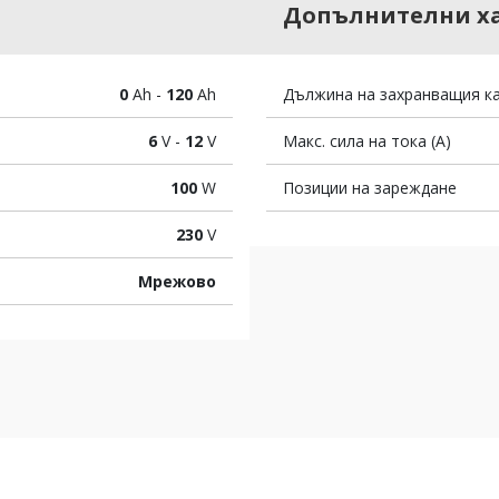
Допълнителни х
0
Ah -
120
Ah
Дължина на захранващия ка
6
V -
12
V
Макс. сила на тока (A)
100
W
Позиции на зареждане
230
V
Мрежово