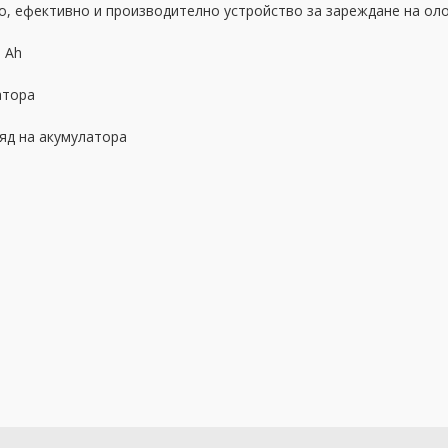
, ефективно и производително устройство за зареждане на оло
 Ah
атора
яд на акумулатора