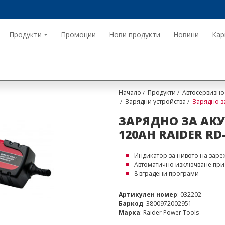
Продукти
Промоции
Нови продукти
Новини
Кар
Начало
Продукти
Автосервизно
Зарядни устройства
Зарядно з
ЗАРЯДНО ЗА АКУ
120AH RAIDER RD
Индикатор за нивото на заре
Автоматично изключване при 
8 вградени програми
Артикулен номер
: 032202
Баркод
: 3800972002951
Марка
: Raider Power Tools