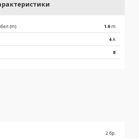
арактеристики
бел (m)
1.6
m
4
A
8
2 бр.