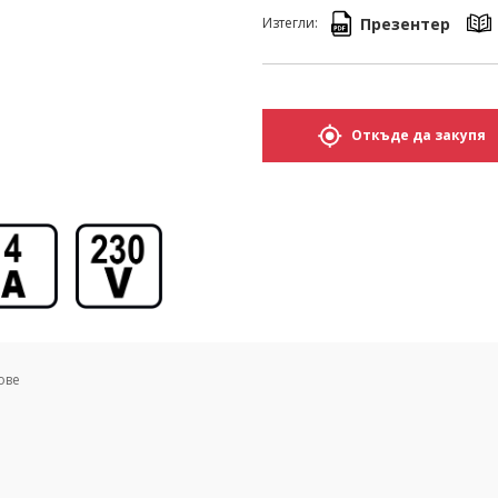
Презентер
Изтегли:
Откъде да закупя
ове