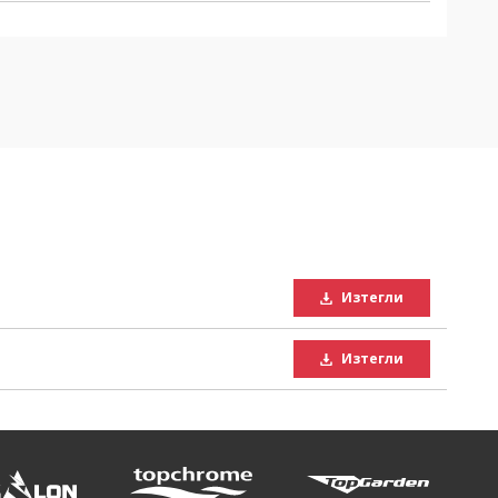
Изтегли
Изтегли