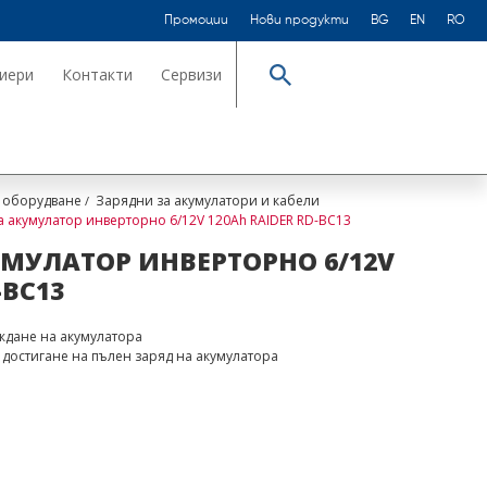
Промоции
Нови продукти
BG
EN
RO
иери
Контакти
Сервизи
Търсене
 оборудване
Зарядни за акумулатори и кабели
а акумулатор инверторно 6/12V 120Ah RAIDER RD-BC13
МУЛАТОР ИНВЕРТОРНО 6/12V
-BC13
ждане на акумулатора
достигане на пълен заряд на акумулатора