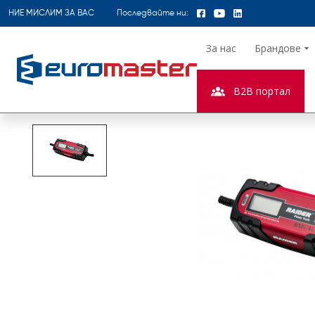
НИЕ МИСЛИМ ЗА ВАС
Последвайте ни:
За нас
Брандове
B2B портал