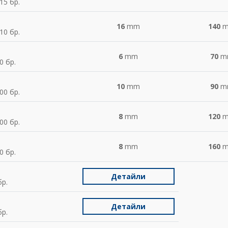
15 бр.
16
mm
140
10 бр.
6
mm
70
m
0 бр.
10
mm
90
m
00 бр.
8
mm
120
00 бр.
8
mm
160
0 бр.
Детайли
р.
Детайли
р.