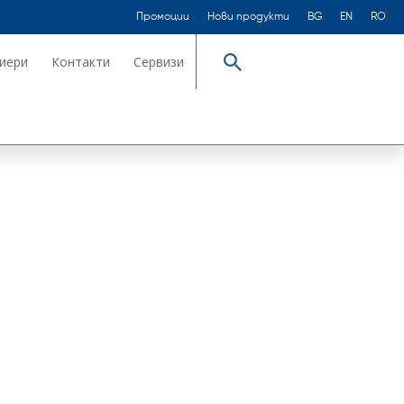
Промоции
Нови продукти
BG
EN
RO
иери
Контакти
Сервизи
Търсене