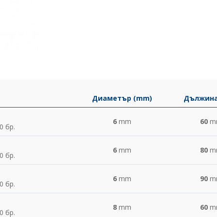
Диаметър (mm)
Дължина
6
mm
60
m
0 бр.
6
mm
80
m
0 бр.
6
mm
90
m
0 бр.
8
mm
60
m
0 бр.