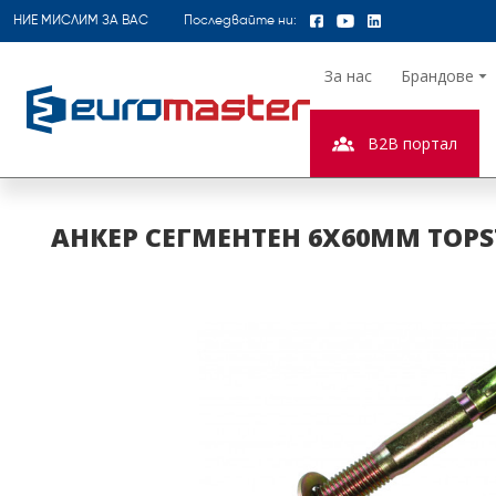
НИЕ МИСЛИМ ЗА ВАС
Последвайте ни:
За нас
Брандове
B2B портал
АНКЕР СЕГМЕНТЕН 6X60MM TOPST