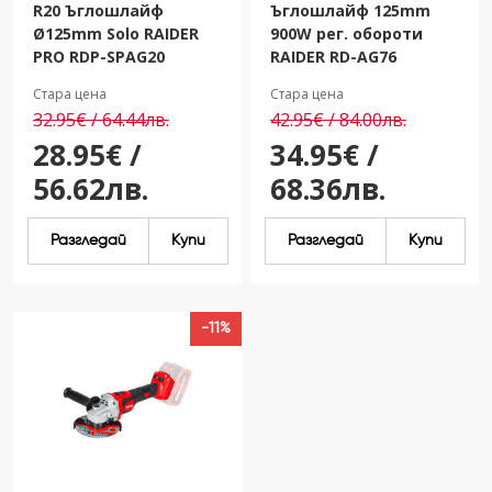
R20 Ъглошлайф
Ъглошлайф 125mm
Ø125mm Solo RAIDER
900W рег. обороти
PRO RDP-SPAG20
RAIDER RD-AG76
Стара цена
Стара цена
32.95€ / 64.44лв.
42.95€ / 84.00лв.
28.95€ /
34.95€ /
56.62лв.
68.36лв.
Разгледай
Купи
Разгледай
Купи
-11%