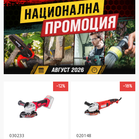
-12%
-18%
030233
020148