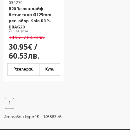
030270
R20 Ъглошлайф
безчетков Ø125mm
рег. обор. Solo RDP-
DBAG20
Стара цена
34.96€ / 68.38лв.
30.95€ /
60.53лв.
Разгледай
Купи
1
Използван курс 1€ = 1.95583 лв.