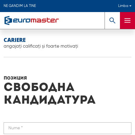
NE GANDIM LA TINE
Limba
Căutare
Meni
CARIERE
angajați calificați și foarte motivați
ПОЗИЦИЯ
Свободна
кандидатура