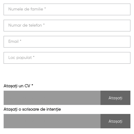
Atașați un CV *
Atașați
Atașați o scrisoare de intenție
Atașați