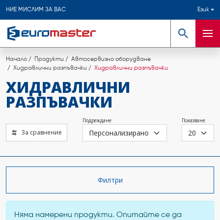
НИЕ МИСЛИМ ЗА ВАС
Език
Търсене
Мен
Начало
Продукти
Автосервизно оборудване
Хидравлични разпъвачки
Хидравлични разпъвачки
ХИДРАВЛИЧНИ
РАЗПЪВАЧКИ
Подреждане
Показване
За сравнение
Филтри
Няма намерени продукти. Опитайте се да