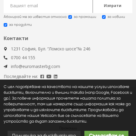
Изпрати
Абонирай ме за известия относно:
за промоции
за новини
за продукти
Контакти
1231 София, Бул. “Ломско шосе”№ 246
0700 44 155
info@euromasterbg.com
Последвайте ни:
С цел подобряване на качеството на нашите услуги използваме
бисквитки, включително и външни такива (напр.Google, Facebook и
Euromaster © 2026, all rights reserved
др.). За повече информация прочетете нашата политика за
Общи условия
поверителност, там ще намерите също информация как може да
Политика за поверителност
управлявате и да изключите бисквитките. Продължавайки да
Правна информация
използвате нашия Уебсайт вие се съгласявате на Вашето
устройство да бъдат запазени бисквитки.
Нови продукти
Промоции