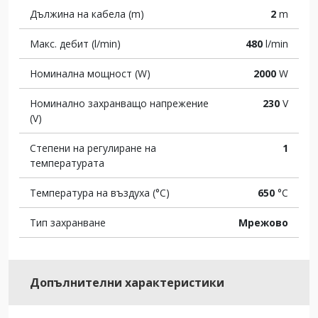
Дължина на кабела (m)
2
m
Макс. дебит (l/min)
480
l/min
Номинална мощност (W)
2000
W
Номинално захранващо напрежение
230
V
(V)
Степени на регулиране на
1
температурата
Температура на въздуха (°C)
650
°C
Тип захранване
Мрежово
Допълнителни характеристики