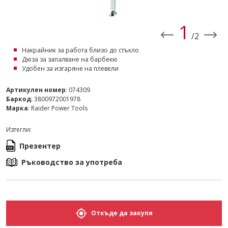
1
/2
Накрайник за работа близо до стъкло
Дюза за запалване на барбекю
Удобен за изгаряне на плевели
Артикулен номер
: 074309
Баркод
: 3800972001978
Марка
: Raider Power Tools
Изтегли:
Презентер
Ръководство за употреба
Откъде да закупя