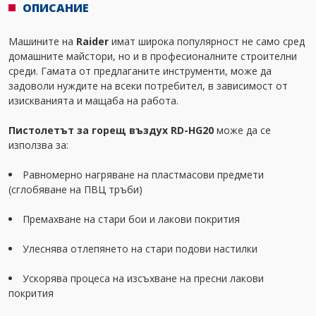
ОПИСАНИЕ
Машините на
Raider
имат широка популярност не само сред
домашните майстори, но и в професионалните строителни
среди. Гамата от предлаганите инструменти, може да
задоволи нуждите на всеки потребител, в зависимост от
изискванията и мащаба на работа.
Пистолетът за горещ въздух RD-HG20
може да се
използва за:
Равномерно нагряване на пластмасови предмети
(сглобяване на ПВЦ тръби)
Премахване на стари бои и лакови покрития
Улеснява отлепянето на стари подови настилки
Ускорява процеса на изсъхване на пресни лакови
покрития