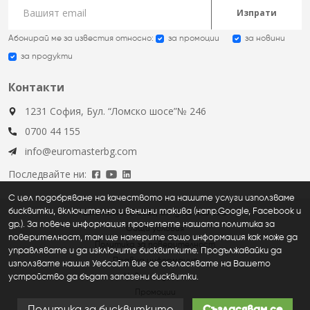
Изпрати
Абонирай ме за известия относно:
за промоции
за новини
за продукти
Контакти
1231 София, Бул. “Ломско шосе”№ 246
0700 44 155
info@euromasterbg.com
Последвайте ни:
С цел подобряване на качеството на нашите услуги използваме
бисквитки, включително и външни такива (напр.Google, Facebook и
Euromaster © 2026, all rights reserved
др.). За повече информация прочетете нашата политика за
Общи условия
поверителност, там ще намерите също информация как може да
Политика за поверителност
управлявате и да изключите бисквитките. Продължавайки да
Правна информация
използвате нашия Уебсайт вие се съгласявате на Вашето
устройство да бъдат запазени бисквитки.
Нови продукти
Промоции