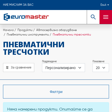
НИЕ МИСЛИМ ЗА ВАС
Език
Търсене
Мен
Начало
Продукти
Автосервизно оборудване
Пневматични инструменти
Пневматични тресчотки
ПНЕВМАТИЧНИ
ТРЕСЧОТКИ
Подреждане
Показване
За сравнение
Филтри
Няма намерени продукти. Опитайте се да