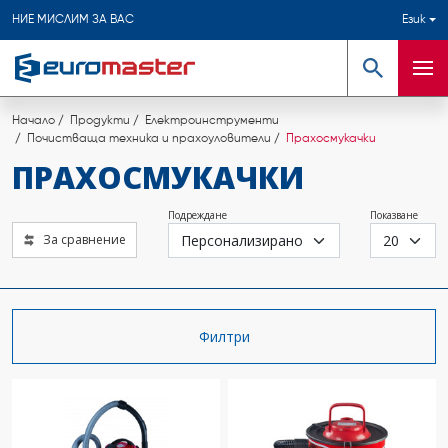
НИЕ МИСЛИМ ЗА ВАС
Език
Търсене
Мен
Начало
Продукти
Електроинструменти
Почистваща техника и прахоуловители
Прахосмукачки
ПРАХОСМУКАЧКИ
Подреждане
Показване
За сравнение
Филтри