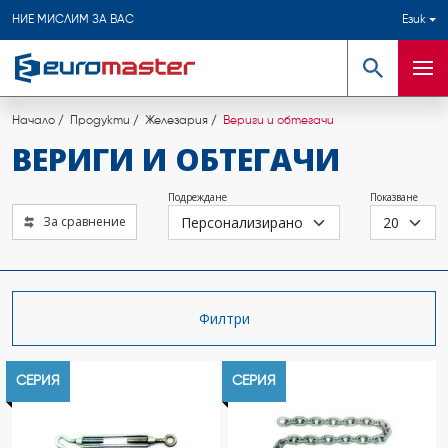
НИЕ МИСЛИМ ЗА ВАС
Език
Търсене
Мен
Начало
Продукти
Железария
Вериги и обтегачи
ВЕРИГИ И ОБТЕГАЧИ
Подреждане
Показване
За сравнение
Филтри
СЕРИЯ
СЕРИЯ