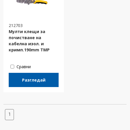
212703
Мулти клещи за
почистване на
кабелна изол. и
кримп.190mm TMP
Сравни
Разгледай
1