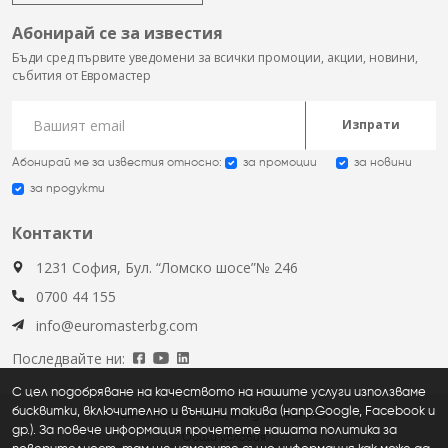
Абонирай се за известия
Бъди сред първите уведомени за всички промоции, акции, новини,
събития от Евромастер
Изпрати
Абонирай ме за известия относно:
за промоции
за новини
за продукти
Контакти
1231 София, Бул. “Ломско шосе”№ 246
0700 44 155
info@euromasterbg.com
Последвайте ни:
С цел подобряване на качеството на нашите услуги използваме
бисквитки, включително и външни такива (напр.Google, Facebook и
Euromaster © 2026, all rights reserved
др.). За повече информация прочетете нашата политика за
Общи условия