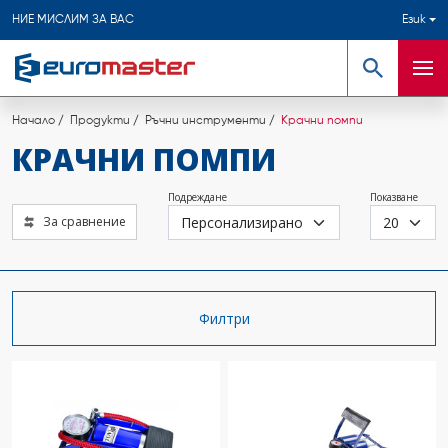
НИЕ МИСЛИМ ЗА ВАС
Език
Търсене
Мен
Начало
Продукти
Ръчни инструменти
Крачни помпи
КРАЧНИ ПОМПИ
Подреждане
Показване
За сравнение
Филтри