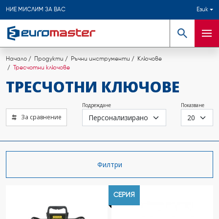
НИЕ МИСЛИМ ЗА ВАС
Език
Търсене
Мен
Начало
Продукти
Ръчни инструменти
Ключове
Тресчотни ключове
ТРЕСЧОТНИ КЛЮЧОВЕ
Подреждане
Показване
За сравнение
Филтри
СЕРИЯ