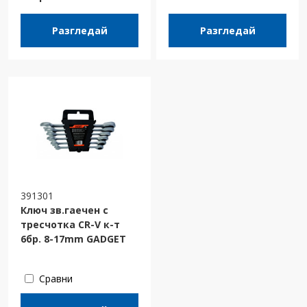
Разгледай
Разгледай
391301
Ключ зв.гаечен с
тресчотка CR-V к-т
6бр. 8-17mm GADGET
Сравни