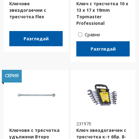
Ключове
Ключ с тресчотка 10 х
звездогаечни с
13 х 17 х 19mm
тресчотка Flex
Topmaster
Professional
Сравни
Разгледай
Разгледай
СЕРИЯ
231970
Ключове с тресчотка
Ключ звeздогаечен с
удължени Второ
тресчотка к-т 6бр. 8-