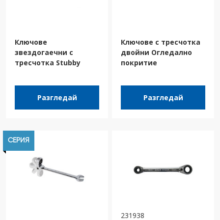
Ключове
Ключове с тресчотка
звездогаечни с
двойни Огледално
тресчотка Stubby
покритие
Разгледай
Разгледай
СЕРИЯ
231938