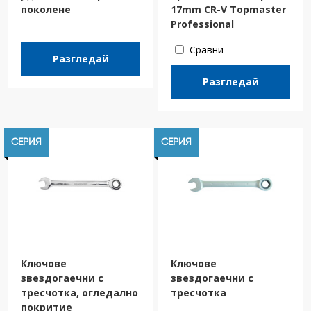
поколене
17mm CR-V Topmaster
Professional
Сравни
Разгледай
Разгледай
СЕРИЯ
СЕРИЯ
Ключове
Ключове
звездогаечни с
звездогаечни с
тресчотка, огледално
тресчотка
покритие