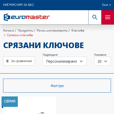
НИЕ МИСЛИМ ЗА ВАС
Език
Търсене
Мен
Начало
Продукти
Ръчни инструменти
Ключове
Срязани ключове
СРЯЗАНИ КЛЮЧОВЕ
Подреждане
Показване
За сравнение
Филтри
СЕРИЯ