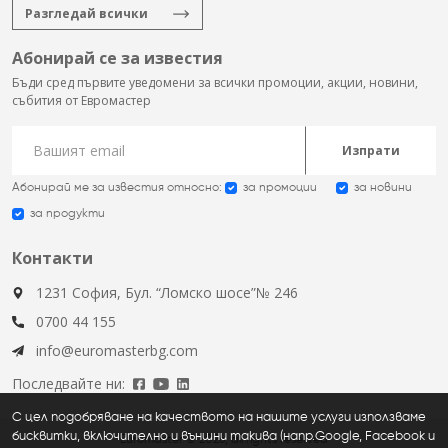
Разгледай всички
Абонирай се за известия
Бъди сред първите уведомени за всички промоции, акции, новини,
събития от Евромастер
Изпрати
Абонирай ме за известия относно:
за промоции
за новини
за продукти
Контакти
1231 София, Бул. “Ломско шосе”№ 246
0700 44 155
info@euromasterbg.com
Последвайте ни:
С цел подобряване на качеството на нашите услуги използваме
бисквитки, включително и външни такива (напр.Google, Facebook и
Euromaster © 2026, all rights reserved