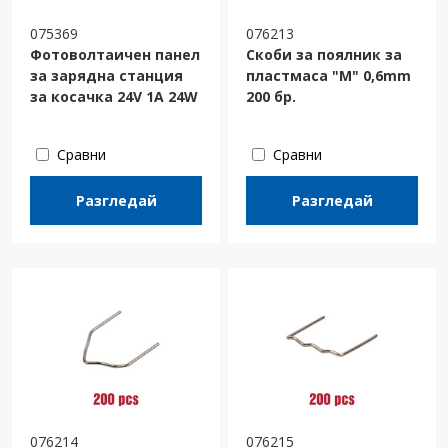
075369
076213
Фотоволтаичен панел
Скоби за поялник за
за зарядна станция
пластмаса "M" 0,6mm
за косачка 24V 1A 24W
200 бр.
Сравни
Сравни
Разгледай
Разгледай
076214
076215