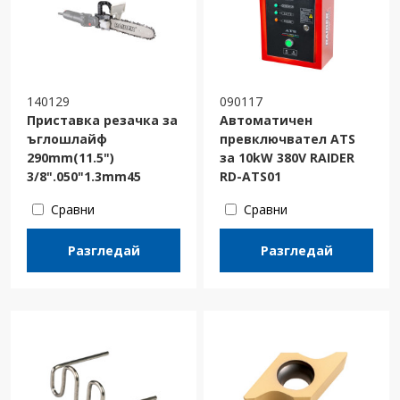
140129
090117
Приставка резачка за
Автоматичен
ъглошлайф
превключвател ATS
290mm(11.5")
за 10kW 380V RAIDER
3/8".050"1.3mm45
RD-ATS01
Сравни
Сравни
Разгледай
Разгледай