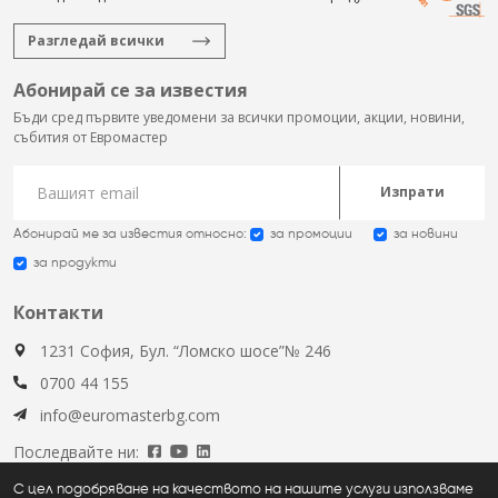
Разгледай всички
Абонирай се за известия
Бъди сред първите уведомени за всички промоции, акции, новини,
събития от Евромастер
Изпрати
Абонирай ме за известия относно:
за промоции
за новини
за продукти
Контакти
1231 София, Бул. “Ломско шосе”№ 246
0700 44 155
info@euromasterbg.com
Последвайте ни:
С цел подобряване на качеството на нашите услуги използваме