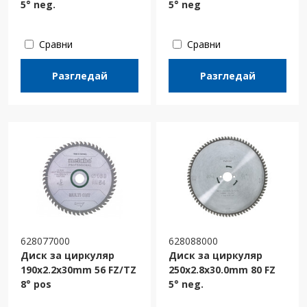
5° neg.
5° neg
Сравни
Сравни
Разгледай
Разгледай
628077000
628088000
Диск за циркуляр
Диск за циркуляр
190x2.2x30mm 56 FZ/TZ
250х2.8х30.0mm 80 FZ
8° pos
5° neg.