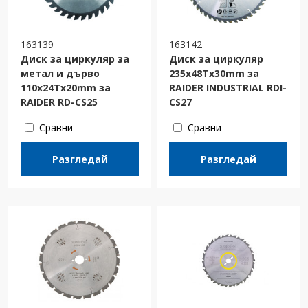
163139
163142
Диск за циркуляр за
Диск за циркуляр
метал и дърво
235х48Тх30mm за
110х24Tх20mm за
RAIDER INDUSTRIAL RDI-
RAIDER RD-CS25
CS27
Сравни
Сравни
Разгледай
Разгледай