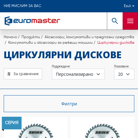
НИЕ МИСЛИМ ЗА ВАС
Език
Търсене
Мен
Начало
Продукти
Аксесоари, консумативи и предпазни средства
Консумативи и аксесоари за режещи машини
Циркулярни дискове
ЦИРКУЛЯРНИ ДИСКОВЕ
Подреждане
Показване
За сравнение
Филтри
СЕРИЯ