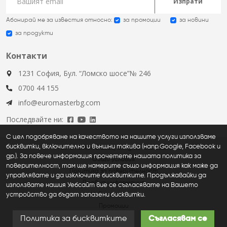
Изпрати
Абонирай ме за известия относно:
за промоции
за новини
за продукти
Контакти
1231 София, Бул. “Ломско шосе”№ 246
0700 44 155
info@euromasterbg.com
Последвайте ни:
С цел подобряване на качеството на нашите услуги използваме
бисквитки, включително и външни такива (напр.Google, Facebook и
Euromaster © 2026, all rights reserved
др.). За повече информация прочетете нашата политика за
Общи условия
поверителност, там ще намерите също информация как може да
Политика за поверителност
управлявате и да изключите бисквитките. Продължавайки да
Правна информация
използвате нашия Уебсайт вие се съгласявате на Вашето
устройство да бъдат запазени бисквитки.
Нови продукти
Промоции
Политика за бисквитките
Съгласявам се