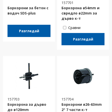
157701
Боркорони за бетон с
Боркорона ø54mm и
водач SDS-plus
свредло ø22mm за
дърво к-т
Сравни
Разгледай
Разгледай
157703
157704
Боркорона за дърво
Боркорони ø26-63mm
до ø120mm
2" 7 части к-т