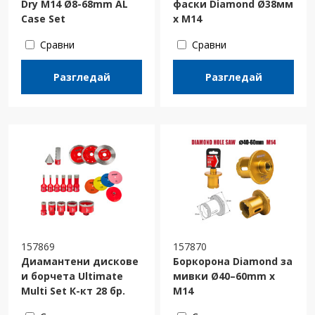
Dry M14 Ø8-68mm AL
фаски Diamond Ø38мм
Case Set
x M14
Сравни
Сравни
Разгледай
Разгледай
157869
157870
Диамантени дискове
Боркорона Diamond за
и борчета Ultimate
мивки Ø40–60mm x
Multi Set К-кт 28 бр.
M14