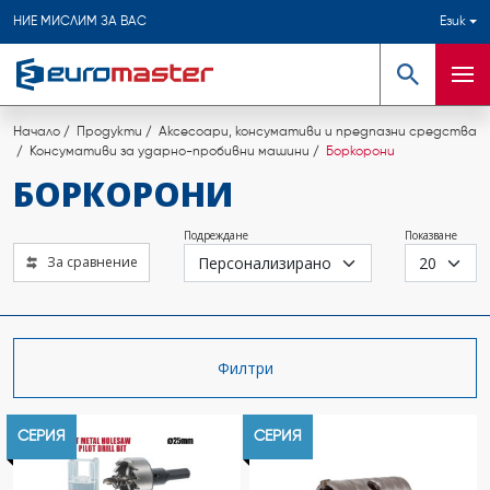
НИЕ МИСЛИМ ЗА ВАС
Език
Търсене
Мен
Начало
Продукти
Аксесоари, консумативи и предпазни средства
Консумативи за ударно-пробивни машини
Боркорони
БОРКОРОНИ
Подреждане
Показване
За сравнение
Филтри
СЕРИЯ
СЕРИЯ