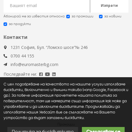
Изпрати
Абонирай ме за известия относно:
за промоции
за новини
за продукти
Контакти
1231 София, Бул. “Ломско шосе”№ 246
0700 44 155
info@euromasterbg.com
Последвайте ни:
С цел подобряване на качеството на нашите услуги използваме
бисквитки, включително и външни такива (напр.Google, Facebook и
Euromaster © 2026, all rights reserved
др.). За повече информация прочетете нашата политика за
Общи условия
поверителност, там ще намерите също информация как може да
Политика за поверителност
управлявате и да изключите бисквитките. Продължавайки да
Правна информация
използвате нашия Уебсайт вие се съгласявате на Вашето
устройство да бъдат запазени бисквитки.
Нови продукти
Промоции