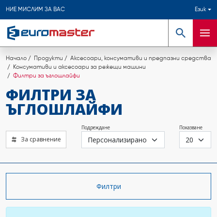
НИЕ МИСЛИМ ЗА ВАС
Език
Търсене
Мен
Начало
Продукти
Аксесоари, консумативи и предпазни средства
Консумативи и аксесоари за режещи машини
Филтри за ъглошлайфи
ФИЛТРИ ЗА
ЪГЛОШЛАЙФИ
Подреждане
Показване
За сравнение
Филтри